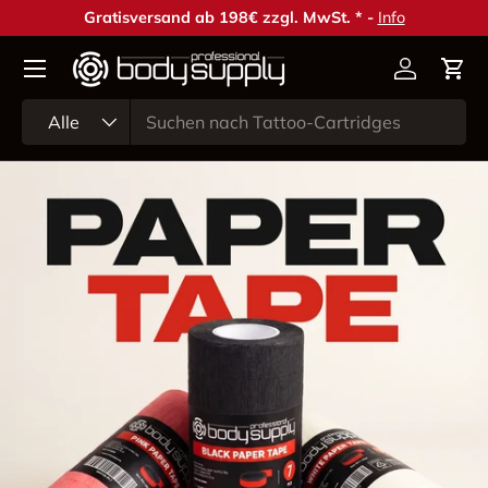
Gratisversand ab 198€ zzgl. MwSt. * -
Info
Direkt zum Inhalt
Konto
Ein
Suchen
Art
Alle