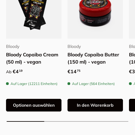
Bloody
Bloody
Bl
Bloody Copaiba Cream
Bloody Copaiba Butter
Bl
(50 ml) - vegan
(150 ml) - vegan
(1
Normaler Preis
Normaler Preis
No
€4
€14
€3
19
75
Ab
Auf Lager (12211 Einheiten)
Auf Lager (564 Einheiten)
Optionen auswählen
In den Warenkorb