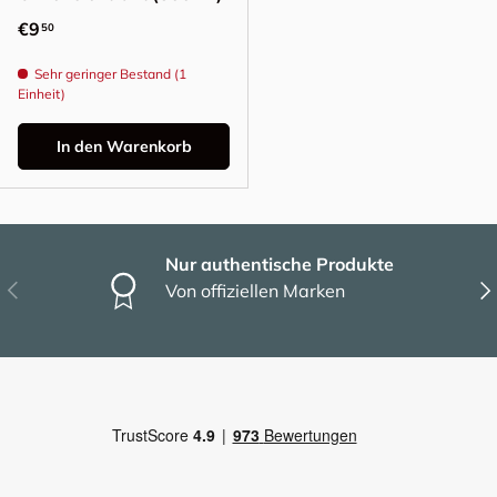
Normaler Preis
€9
50
Sehr geringer Bestand (1
Einheit)
In den Warenkorb
Nur authentische Produkte
Vorherige
Näc
Von offiziellen Marken