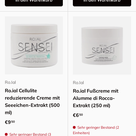
In den Warenkorb
In den Warenkorb
Ro.Ial
Ro.Ial
Ro.ial Cellulite
Ro.ial Fußcreme mit
reduzierende Creme mit
Alumme di Rocca-
Seeeichen-Extrakt (500
Extrakt (250 ml)
ml)
Normaler Preis
€6
50
Normaler Preis
€9
50
Sehr geringer Bestand (2
Einheiten)
Sehr geringer Bestand (3