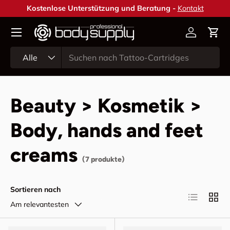
Kostenlose Unterstützung und Beratung -
Kontakt
Direkt zum Inhalt
Konto
Ein
Suchen
Art
Alle
Beauty > Kosmetik >
Body, hands and feet
creams
(7 produkte)
Sortieren nach
Produktlist
Produ
Am relevantesten