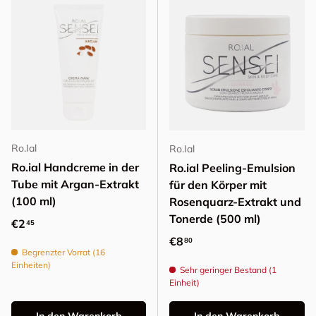
Ro.Ial
Ro.Ial
Ro.ial Handcreme in der
Ro.ial Peeling-Emulsion
Tube mit Argan-Extrakt
für den Körper mit
(100 ml)
Rosenquarz-Extrakt und
Tonerde (500 ml)
Normaler Preis
€2
45
Normaler Preis
€8
80
Begrenzter Vorrat (16
Einheiten)
Sehr geringer Bestand (1
Einheit)