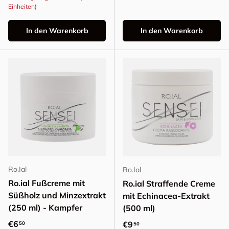
Einheiten)
In den Warenkorb
In den Warenkorb
Ro.Ial
Ro.Ial
Ro.ial Fußcreme mit
Ro.ial Straffende Creme
Süßholz und Minzextrakt
mit Echinacea-Extrakt
(250 ml) - Kampfer
(500 ml)
Normaler Preis
€6
Normaler Preis
€9
50
50