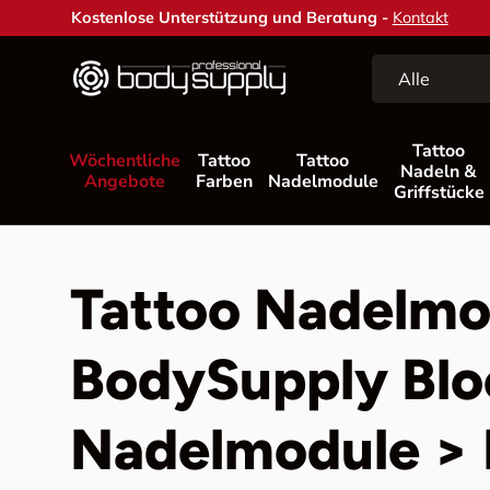
Kostenlose Unterstützung und Beratung -
Kontakt
Direkt zum Inhalt
Suchen
Art
Alle
Tattoo
Wöchentliche
Tattoo
Tattoo
Nadeln &
Angebote
Farben
Nadelmodule
Griffstücke
Tattoo Nadelmo
BodySupply Blo
Nadelmodule > 