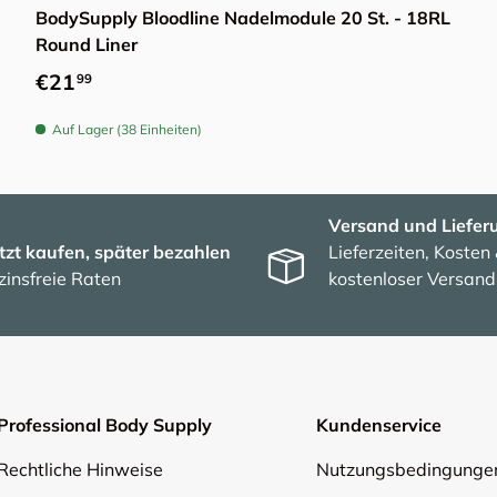
BodySupply Bloodline Nadelmodule 20 St. - 18RL
Round Liner
Normaler Preis
€21
99
Auf Lager (38 Einheiten)
Versand und Liefer
tzt kaufen, später bezahlen
Lieferzeiten, Kosten
zinsfreie Raten
kostenloser Versand
Professional Body Supply
Kundenservice
Rechtliche Hinweise
Nutzungsbedingunge