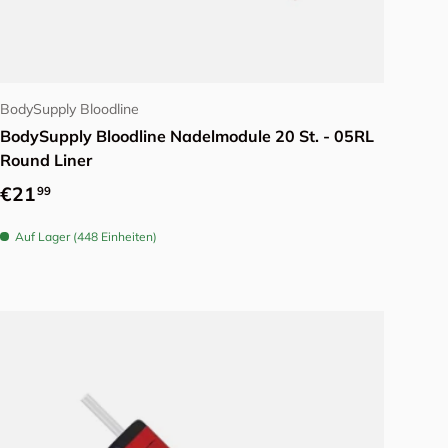
Optionen auswählen
BodySupply Bloodline
BodySupply Bloodline Nadelmodule 20 St. - 05RL
Round Liner
Normaler Preis
€21
99
Auf Lager (448 Einheiten)