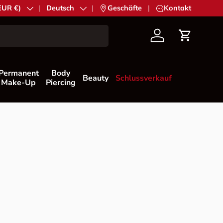
ion
(EUR €)
Sprache
Deutsch
|
Geschäfte
|
Kontakt
Konto
Einkaufs
Permanent
Body
Beauty
Schlussverkauf
Make-Up
Piercing