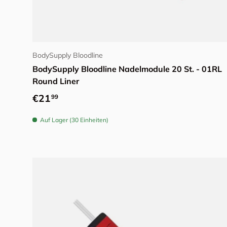
Optionen auswählen
BodySupply Bloodline
BodySupply Bloodline Nadelmodule 20 St. - 01RL
Round Liner
Normaler Preis
€21
99
Auf Lager (30 Einheiten)