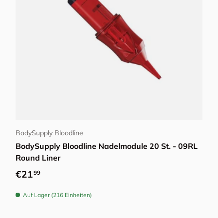
Optionen auswählen
BodySupply Bloodline
BodySupply Bloodline Nadelmodule 20 St. - 09RL
Round Liner
Normaler Preis
€21
99
Auf Lager (216 Einheiten)