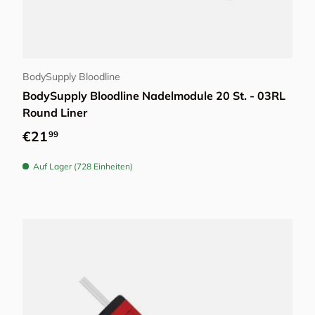
Optionen auswählen
BodySupply Bloodline
BodySupply Bloodline Nadelmodule 20 St. - 03RL
Round Liner
Normaler Preis
€21
99
Auf Lager (728 Einheiten)