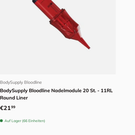
Optionen auswählen
BodySupply Bloodline
BodySupply Bloodline Nadelmodule 20 St. - 11RL
Round Liner
Normaler Preis
€21
99
Auf Lager (66 Einheiten)