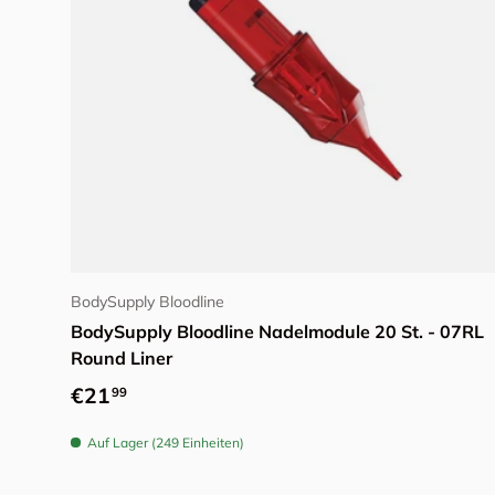
Optionen auswählen
BodySupply Bloodline
BodySupply Bloodline Nadelmodule 20 St. - 07RL
Round Liner
Normaler Preis
€21
99
Auf Lager (249 Einheiten)