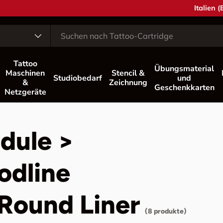
Land/Reg
Italien 
Tattoo
Übungsmaterial
Maschinen
Stencil &
Studiobedarf
und
&
Zeichnung
Geschenkkarten
Netzgeräte
dule >
odline
Round Liner
(8 produkte)