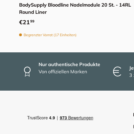
BodySupply Bloodline Nadelmodule 20 St. - 14RL
Round Liner
Normaler Preis
€21
99
Begrenzter Vorrat (17 Einheiten)
Nur authentische Produkte
Je
Von offiziellen Marken
3 