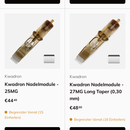
Kwadron
Kwadron
Kwadron Nadelmodule -
Kwadron Nadelmodule -
25MG
27MG Long Taper (0,30
mm)
Normaler Preis
€44
40
Normaler Preis
€48
00
Begrenzter Vorrat (15
Einheiten)
Begrenzter Vorrat (16 Einheiten)