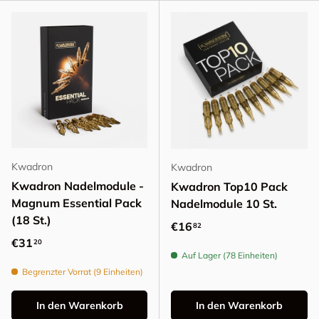
Kwadron
Kwadron
Kwadron Nadelmodule -
Kwadron Top10 Pack
Magnum Essential Pack
Nadelmodule 10 St.
(18 St.)
Normaler Preis
€16
82
Normaler Preis
€31
20
Auf Lager (78 Einheiten)
Begrenzter Vorrat (9 Einheiten)
In den Warenkorb
In den Warenkorb