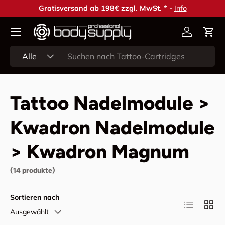
Gratisversand ab 198€ zzgl. MwSt. * -
Info
Direkt zum Inhalt
Konto
Ein
Suchen
Art
Alle
Tattoo Nadelmodule >
Kwadron Nadelmodule
> Kwadron Magnum
(14 produkte)
Sortieren nach
Produktlist
Produ
Ausgewählt