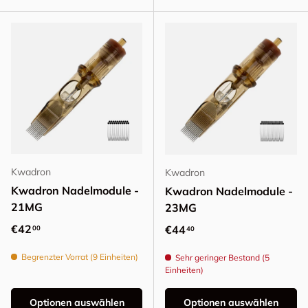
Kwadron
Kwadron
Kwadron Nadelmodule -
Kwadron Nadelmodule -
21MG
23MG
Normaler Preis
€42
Normaler Preis
€44
00
40
Begrenzter Vorrat (9 Einheiten)
Sehr geringer Bestand (5
Einheiten)
Optionen auswählen
Optionen auswählen