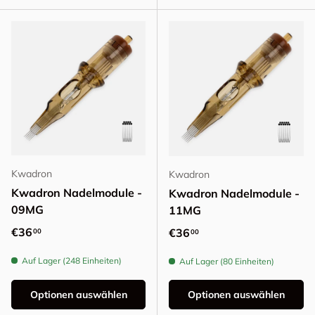
Kwadron
Kwadron
Kwadron Nadelmodule -
Kwadron Nadelmodule -
09MG
11MG
Normaler Preis
€36
Normaler Preis
€36
00
00
Auf Lager (248 Einheiten)
Auf Lager (80 Einheiten)
Optionen auswählen
Optionen auswählen