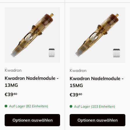
Kwadron
Kwadron
Kwadron Nadelmodule -
Kwadron Nadelmodule -
13MG
15MG
Normaler Preis
€39
Normaler Preis
€39
60
60
Auf Lager (82 Einheiten)
Auf Lager (103 Einheiten)
Optionen auswählen
Optionen auswählen