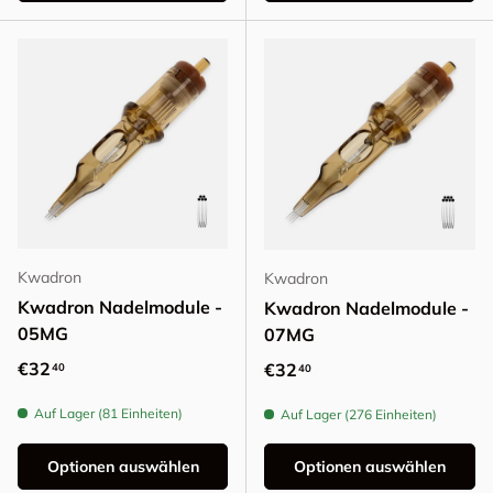
Kwadron
Kwadron
Kwadron Nadelmodule -
Kwadron Nadelmodule -
05MG
07MG
Normaler Preis
€32
Normaler Preis
€32
40
40
Auf Lager (81 Einheiten)
Auf Lager (276 Einheiten)
Optionen auswählen
Optionen auswählen