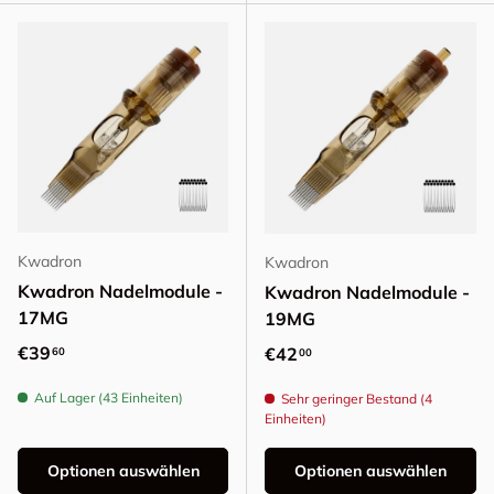
Kwadron
Kwadron
Kwadron Nadelmodule -
Kwadron Nadelmodule -
17MG
19MG
Normaler Preis
€39
Normaler Preis
€42
60
00
Auf Lager (43 Einheiten)
Sehr geringer Bestand (4
Einheiten)
Optionen auswählen
Optionen auswählen