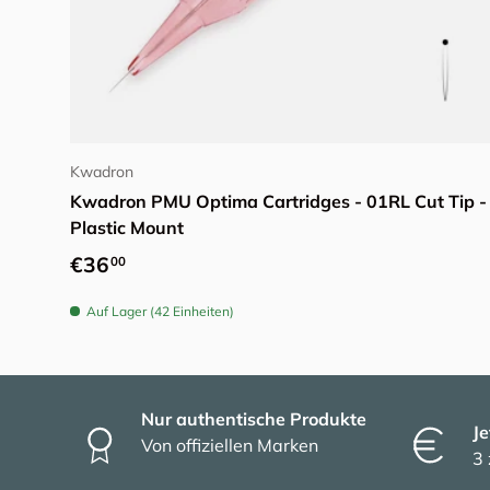
Optionen auswählen
Kwadron
Kwadron PMU Optima Cartridges - 01RL Cut Tip -
Plastic Mount
Normaler Preis
€36
00
Auf Lager (42 Einheiten)
Nur authentische Produkte
Je
Von offiziellen Marken
3 