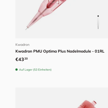
Optionen auswählen
Kwadron
Kwadron PMU Optima Plus Nadelmodule - 01RL
Normaler Preis
€43
20
Auf Lager (53 Einheiten)