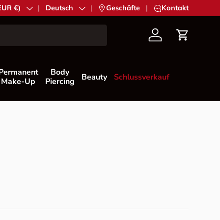
EUR €)
Sprache
Deutsch
|
Geschäfte
|
Kontakt
Konto
Einkaufs
Permanent
Body
Beauty
Schlussverkauf
Make-Up
Piercing