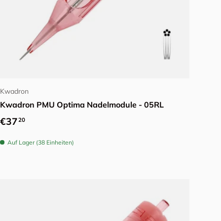
Optionen auswählen
Kwadron
Kwadron PMU Optima Nadelmodule - 05RL
Normaler Preis
€37
20
Auf Lager (38 Einheiten)