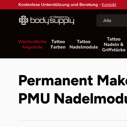
Kostenlose Unterstützung und Beratung -
Kontakt
Direkt zum Inhalt
Suchen
Art
Alle
Tattoo
Wöchentliche
Tattoo
Tattoo
Nadeln &
Angebote
Farben
Nadelmodule
Griffstücke
Permanent Mak
PMU Nadelmod