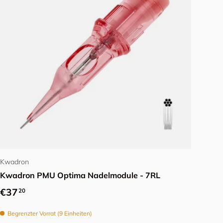
Optionen auswählen
Kwadron
Kwadron PMU Optima Nadelmodule - 7RL
Normaler Preis
€37
20
Begrenzter Vorrat (9 Einheiten)