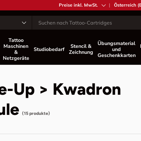
MwSt.
Preise inkl. MwSt.
Land/Region
Österreich (
Tattoo
Übungsmaterial
Maschinen
Stencil &
Studiobedarf
und
&
Zeichnung
Geschenkkarten
Netzgeräte
e-Up > Kwadron
ule
(15 produkte)