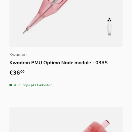
Optionen auswählen
Kwadron
Kwadron PMU Optima Nadelmodule - 03RS
Normaler Preis
€36
00
Auf Lager (41 Einheiten)