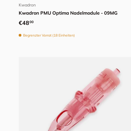
Kwadron
Kwadron PMU Optima Nadelmodule - 09MG
Normaler Preis
€48
00
Begrenzter Vorrat (18 Einheiten)