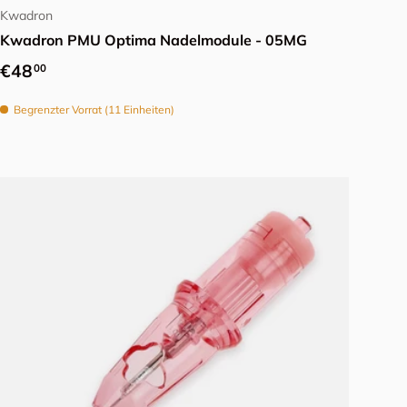
Kwadron
Kwadron PMU Optima Nadelmodule - 05MG
Normaler Preis
€48
00
Begrenzter Vorrat (11 Einheiten)