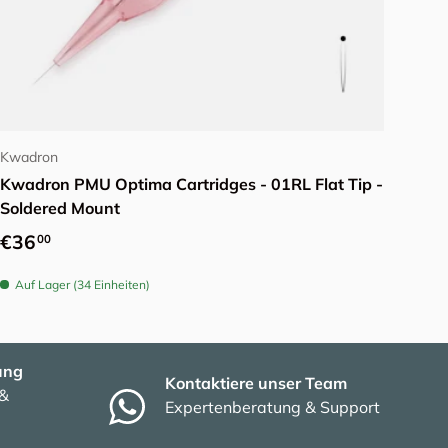
Optionen auswählen
Kwadron
Kwadron PMU Optima Cartridges - 01RL Flat Tip -
Soldered Mount
Normaler Preis
€36
00
Auf Lager (34 Einheiten)
ung
Kontaktiere unser Team
 &
Expertenberatung & Support