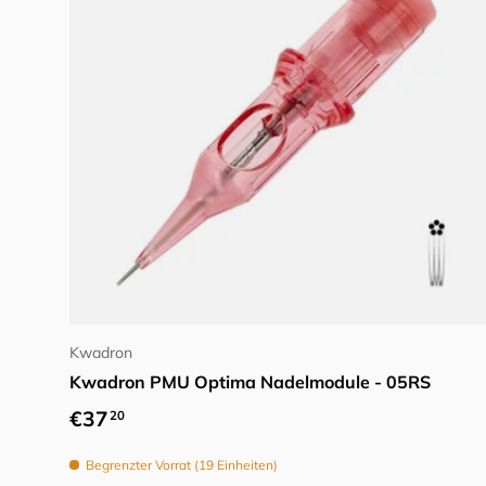
In den Warenkorb
Kwadron
Kwadron PMU Optima Nadelmodule - 05RS
Normaler Preis
€37
20
Begrenzter Vorrat (19 Einheiten)