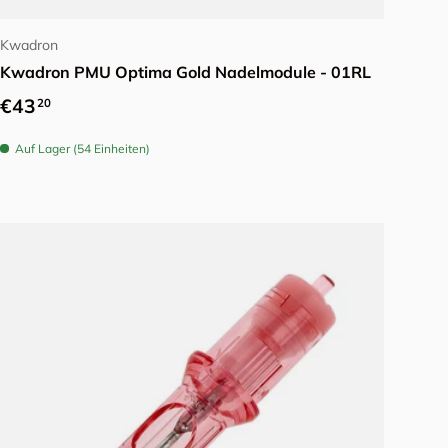
Kwadron
Kwadron PMU Optima Gold Nadelmodule - 01RL
Normaler Preis
€43
20
Auf Lager (54 Einheiten)