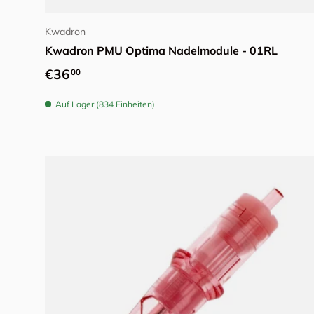
Kwadron
Kwadron PMU Optima Nadelmodule - 01RL
Normaler Preis
€36
00
Auf Lager (834 Einheiten)