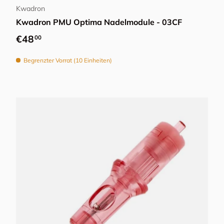
Kwadron
Kwadron PMU Optima Nadelmodule - 03CF
Normaler Preis
€48
00
Begrenzter Vorrat (10 Einheiten)