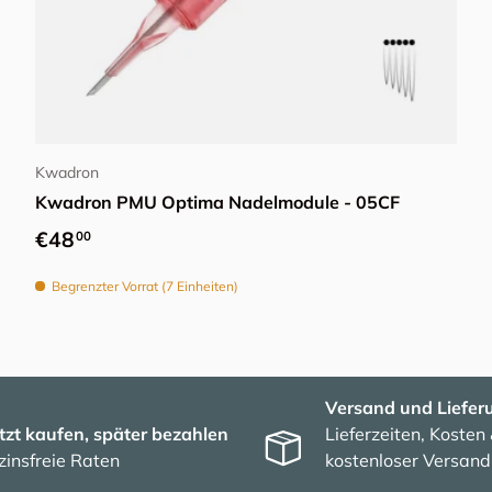
In den Warenkorb
Kwadron
Kwadron PMU Optima Nadelmodule - 05CF
Normaler Preis
€48
00
Begrenzter Vorrat (7 Einheiten)
Versand und Liefer
tzt kaufen, später bezahlen
Lieferzeiten, Kosten
zinsfreie Raten
kostenloser Versand