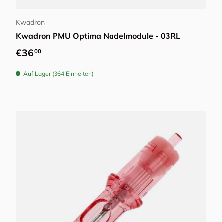
Kwadron
Kwadron PMU Optima Nadelmodule - 03RL
Normaler Preis
€36
00
Auf Lager (364 Einheiten)