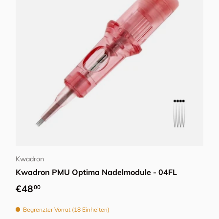
In den Warenkorb
Kwadron
Kwadron PMU Optima Nadelmodule - 04FL
Normaler Preis
€48
00
Begrenzter Vorrat (18 Einheiten)