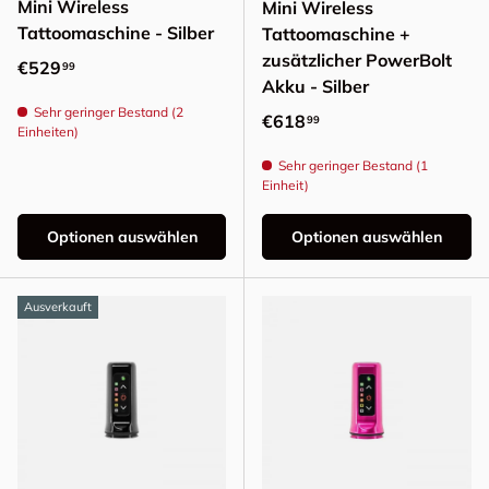
Mini Wireless
Mini Wireless
Tattoomaschine - Silber
Tattoomaschine +
zusätzlicher PowerBolt
Normaler Preis
€529
99
Akku - Silber
Sehr geringer Bestand (2
Normaler Preis
€618
99
Einheiten)
Sehr geringer Bestand (1
Einheit)
Optionen auswählen
Optionen auswählen
Ausverkauft