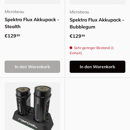
Microbeau
Microbeau
Spektra Flux Akkupack -
Spektra Flux Akkupack -
Stealth
Bubblegum
Normaler Preis
€129
Normaler Preis
€129
99
99
Sehr geringer Bestand (1
Einheit)
In den Warenkorb
In den Warenkorb