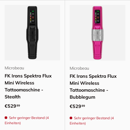
Microbeau
Microbeau
FK Irons Spektra Flux
FK Irons Spektra Flux
Mini Wireless
Mini Wireless
Tattoomaschine -
Tattoomaschine -
Stealth
Bubblegum
Normaler Preis
€529
Normaler Preis
€529
99
99
Sehr geringer Bestand (4
Sehr geringer Bestand (4
Einheiten)
Einheiten)