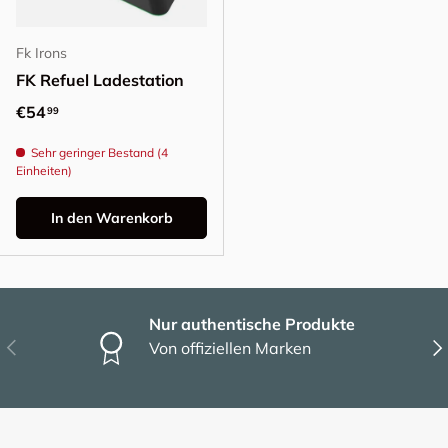
Fk Irons
FK Refuel Ladestation
Normaler Preis
€54
99
Sehr geringer Bestand (4
Einheiten)
In den Warenkorb
Nur authentische Produkte
Vorherige
Näc
Von offiziellen Marken