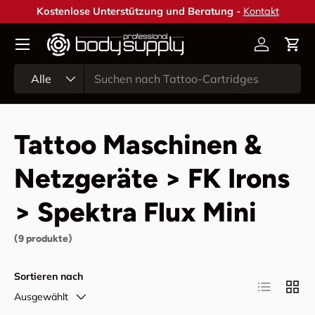
Kostenlose Unterstützung und Beratung -
Kontakt
Direkt zum Inhalt
Konto
Ein
Suchen
Art
Alle
Tattoo Maschinen &
Netzgeräte > FK Irons
> Spektra Flux Mini
(9 produkte)
Sortieren nach
Produktlist
Produ
Ausgewählt