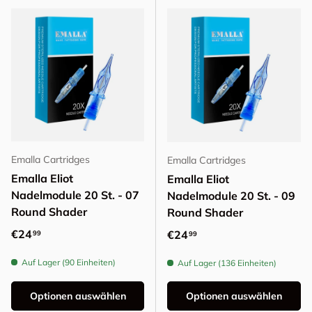
Emalla Cartridges
Emalla Cartridges
Emalla Eliot
Emalla Eliot
Nadelmodule 20 St. - 07
Nadelmodule 20 St. - 09
Round Shader
Round Shader
Normaler Preis
€24
Normaler Preis
€24
99
99
Auf Lager (90 Einheiten)
Auf Lager (136 Einheiten)
Optionen auswählen
Optionen auswählen