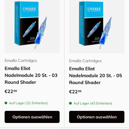
Emalla Cartridges
Emalla Cartridges
Emalla Eliot
Emalla Eliot
Nadelmodule 20 St. - 03
Nadelmodule 20 St. - 05
Round Shader
Round Shader
Normaler Preis
€22
Normaler Preis
€22
99
99
Auf Lager (31 Einheiten)
Auf Lager (43 Einheiten)
Optionen auswählen
Optionen auswählen