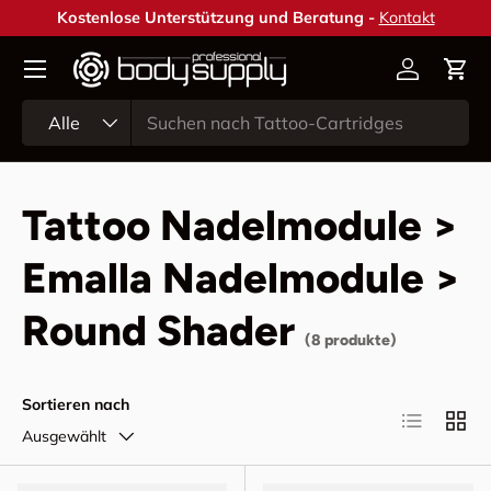
Kostenlose Unterstützung und Beratung -
Kontakt
Direkt zum Inhalt
Konto
Ein
Suchen
Art
Alle
Tattoo Nadelmodule >
Emalla Nadelmodule >
Round Shader
(8 produkte)
Sortieren nach
Produktlist
Produ
Ausgewählt