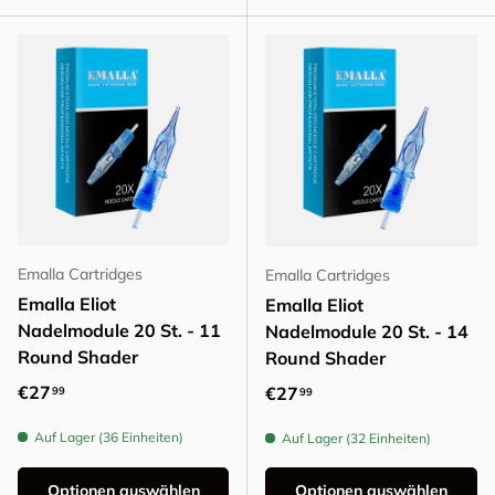
Emalla Cartridges
Emalla Cartridges
Emalla Eliot
Emalla Eliot
Nadelmodule 20 St. - 11
Nadelmodule 20 St. - 14
Round Shader
Round Shader
Normaler Preis
€27
Normaler Preis
€27
99
99
Auf Lager (36 Einheiten)
Auf Lager (32 Einheiten)
Optionen auswählen
Optionen auswählen