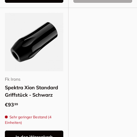
Fk Irons
Spektra Xion Standard
Griffstück - Schwarz
Normaler Preis
€93
99
Sehr geringer Bestand (4
Einheiten)