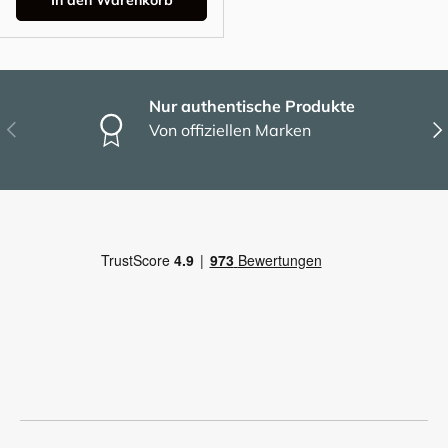
In den Warenkorb
Nur authentische Produkte
Vorherige
Näc
Von offiziellen Marken