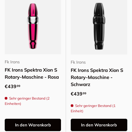
Fk Irons
Fk Irons
FK Irons Spektra Xion S
FK Irons Spektra Xion S
Rotary-Maschine - Rosa
Rotary-Maschine -
Schwarz
Normaler Preis
€439
99
Normaler Preis
€439
99
Sehr geringer Bestand (2
Einheiten)
Sehr geringer Bestand (1
Einheit)
In den Warenkorb
In den Warenkorb