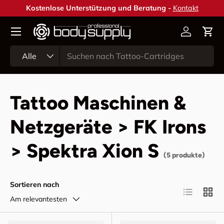
Kostenlose Unterstützung und Beratung -
Kontakt
Direkt zum Inhalt
Konto
Ein
Suchen
Art
Alle
Tattoo Maschinen &
Netzgeräte > FK Irons
> Spektra Xion S
(5 produkte)
Sortieren nach
Produktlist
Produ
Am relevantesten