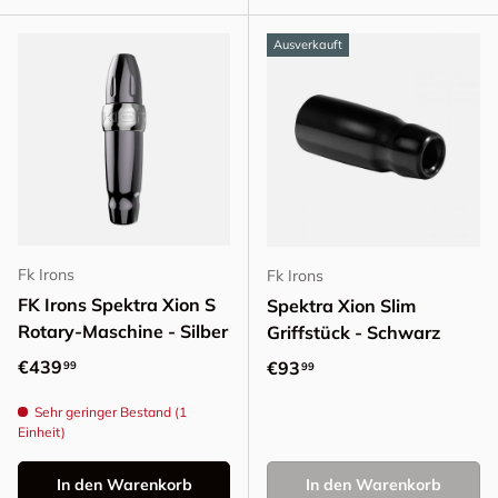
Ausverkauft
Fk Irons
Fk Irons
FK Irons Spektra Xion S
Spektra Xion Slim
Rotary-Maschine - Silber
Griffstück - Schwarz
Normaler Preis
€439
Normaler Preis
€93
99
99
Sehr geringer Bestand (1
Einheit)
In den Warenkorb
In den Warenkorb