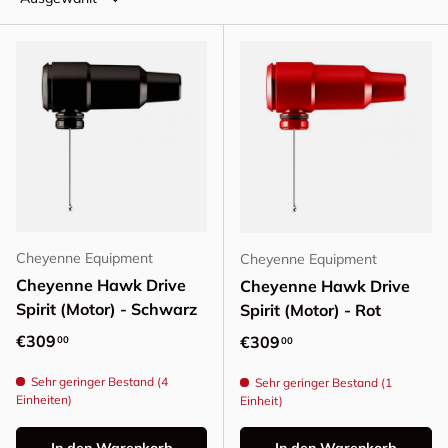
Cheyenne Equipment
Cheyenne Equipment
Cheyenne Hawk Drive
Cheyenne Hawk Drive
Spirit (Motor) - Schwarz
Spirit (Motor) - Rot
Normaler Preis
€309
Normaler Preis
€309
00
00
Sehr geringer Bestand (4
Sehr geringer Bestand (1
Einheiten)
Einheit)