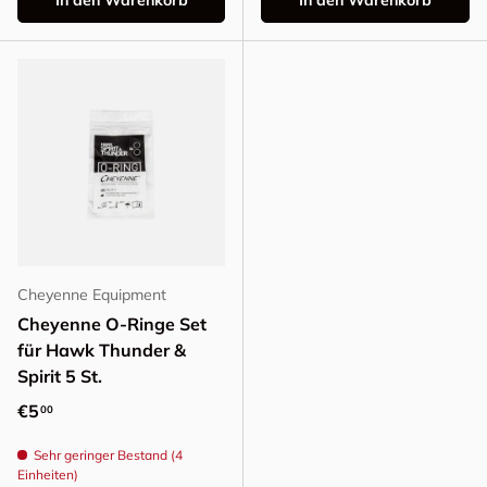
In den Warenkorb
In den Warenkorb
Cheyenne Equipment
Cheyenne O-Ringe Set
für Hawk Thunder &
Spirit 5 St.
Normaler Preis
€5
00
Sehr geringer Bestand (4
Einheiten)