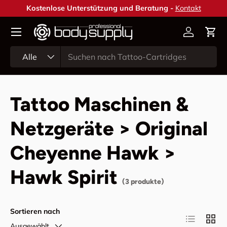
Kostenlose Unterstützung und Beratung -
Kontakt
Direkt zum Inhalt
Konto
Ein
Suchen
Art
Alle
Tattoo Maschinen &
Netzgeräte > Original
Cheyenne Hawk >
Hawk Spirit
(3 produkte)
Sortieren nach
Produktlist
Produ
Ausgewählt