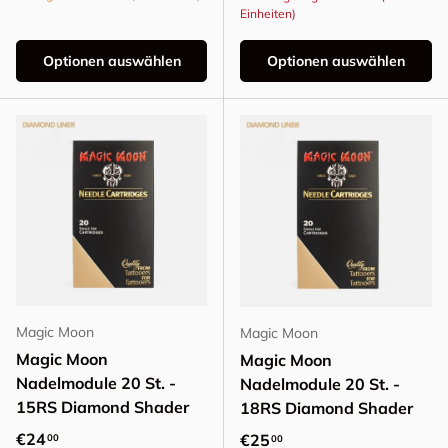
Einheiten)
Optionen auswählen
Optionen auswählen
Magic Moon
Magic Moon
Magic Moon
Magic Moon
Nadelmodule 20 St. -
Nadelmodule 20 St. -
15RS Diamond Shader
18RS Diamond Shader
Normaler Preis
€24
Normaler Preis
€25
00
00