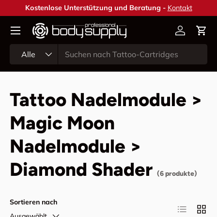
Kostenlose Unterstützung und Beratung -
Kontakt
Direkt zum Inhalt
Konto
Ein
Suchen
Art
Alle
Tattoo Nadelmodule >
Magic Moon
Nadelmodule >
Diamond Shader
(6 produkte)
Sortieren nach
Produktlist
Produ
Ausgewählt