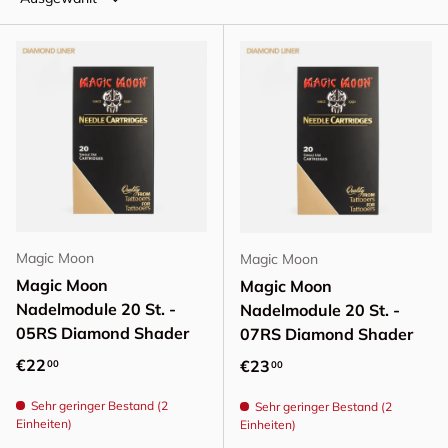
Magic Moon
Magic Moon
Magic Moon
Magic Moon
Nadelmodule 20 St. -
Nadelmodule 20 St. -
05RS Diamond Shader
07RS Diamond Shader
Normaler Preis
€22
Normaler Preis
€23
00
00
Sehr geringer Bestand (2
Sehr geringer Bestand (2
Einheiten)
Einheiten)