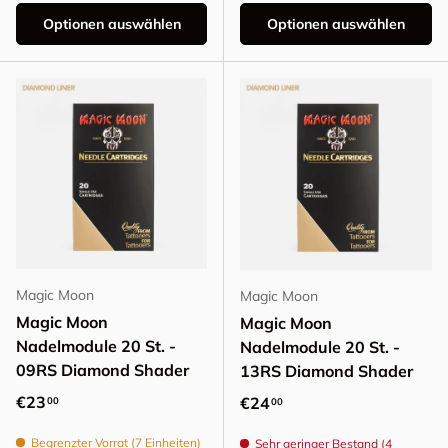
Optionen auswählen
Optionen auswählen
Magic Moon
Magic Moon
Magic Moon
Magic Moon
Nadelmodule 20 St. -
Nadelmodule 20 St. -
09RS Diamond Shader
13RS Diamond Shader
Normaler Preis
€23
Normaler Preis
€24
00
00
Begrenzter Vorrat (7 Einheiten)
Sehr geringer Bestand (4