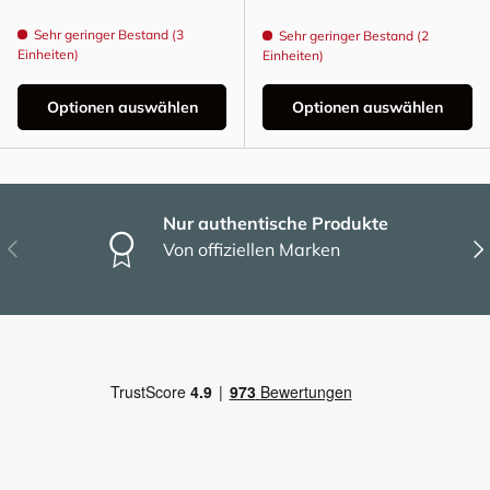
Sehr geringer Bestand (3
Sehr geringer Bestand (2
Einheiten)
Einheiten)
Optionen auswählen
Optionen auswählen
Nur authentische Produkte
Vorherige
Näc
Von offiziellen Marken