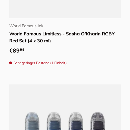
In den Warenkorb
World Famous Ink
World Famous Limitless - Sasha O'Kharin RGBY
Red Set (4 x 30 ml)
Normaler Preis
€89
94
Sehr geringer Bestand (1 Einheit)