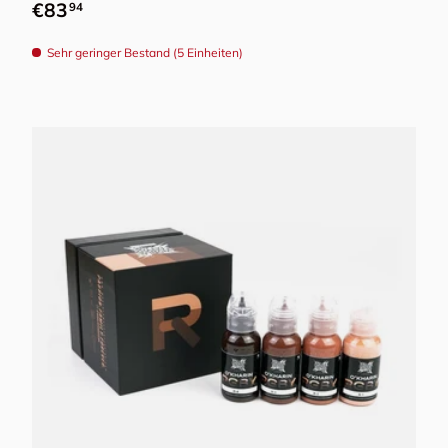
Normaler Preis
€83
94
Sehr geringer Bestand (5 Einheiten)