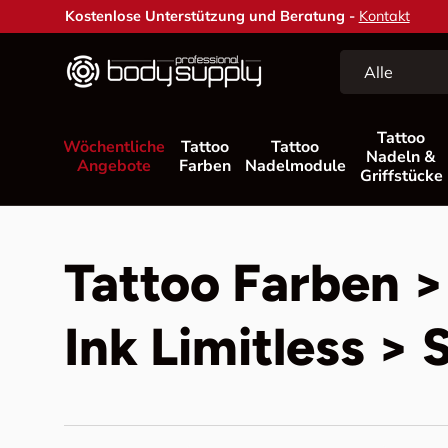
Kostenlose Unterstützung und Beratung -
Kontakt
Direkt zum Inhalt
Suchen
Art
Alle
Tattoo
Wöchentliche
Tattoo
Tattoo
Nadeln &
Angebote
Farben
Nadelmodule
Griffstücke
Tattoo Farben 
Ink Limitless > 