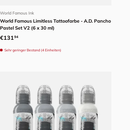
World Famous Ink
World Famous Limitless Tattoofarbe - A.D. Pancho
Pastel Set V2 (6 x 30 ml)
Normaler Preis
€131
94
Sehr geringer Bestand (4 Einheiten)