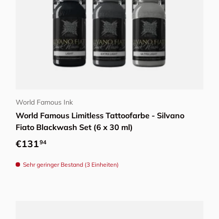
In den Warenkorb
World Famous Ink
World Famous Limitless Tattoofarbe - Silvano
Fiato Blackwash Set (6 x 30 ml)
Normaler Preis
€131
94
Sehr geringer Bestand (3 Einheiten)