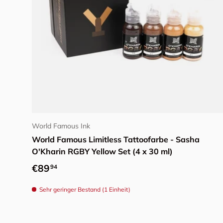
In den Warenkorb
World Famous Ink
World Famous Limitless Tattoofarbe - Sasha
O'Kharin RGBY Yellow Set (4 x 30 ml)
Normaler Preis
€89
94
Sehr geringer Bestand (1 Einheit)