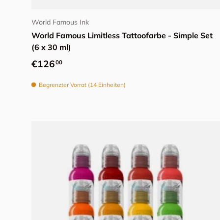
World Famous Ink
World Famous Limitless Tattoofarbe - Simple Set
(6 x 30 ml)
Normaler Preis
€126
00
Begrenzter Vorrat (14 Einheiten)