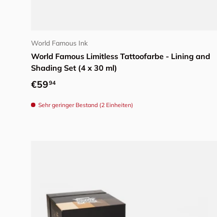
In den Warenkorb
World Famous Ink
World Famous Limitless Tattoofarbe - Lining and
Shading Set (4 x 30 ml)
Normaler Preis
€59
94
Sehr geringer Bestand (2 Einheiten)