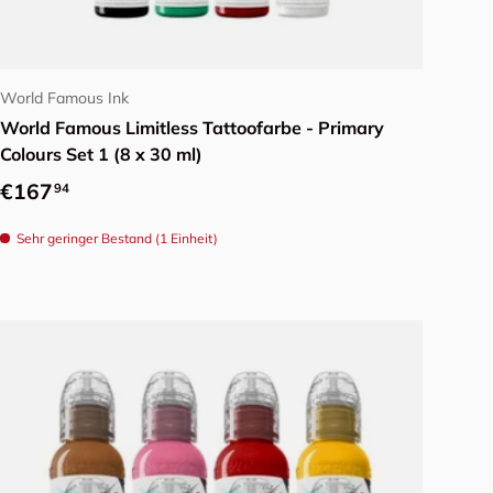
In den Warenkorb
World Famous Ink
World Famous Limitless Tattoofarbe - Primary
Colours Set 1 (8 x 30 ml)
Normaler Preis
€167
94
Sehr geringer Bestand (1 Einheit)