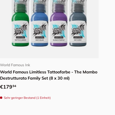
In den Warenkorb
World Famous Ink
World Famous Limitless Tattoofarbe - The Mambo
Destrutturato Family Set (8 x 30 ml)
Normaler Preis
€179
94
Sehr geringer Bestand (1 Einheit)