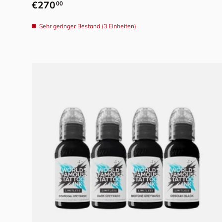
Normaler Preis
€270
00
Sehr geringer Bestand (3 Einheiten)