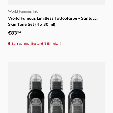
World Famous Ink
World Famous Limitless Tattoofarbe - Santucci
Skin Tone Set (4 x 30 ml)
Normaler Preis
€83
94
Sehr geringer Bestand (5 Einheiten)