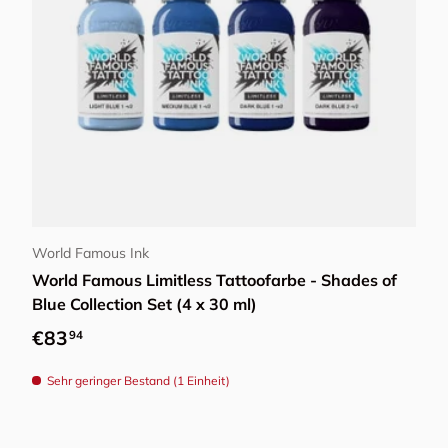
In den Warenkorb
World Famous Ink
World Famous Limitless Tattoofarbe - Shades of
Blue Collection Set (4 x 30 ml)
Normaler Preis
€83
94
Sehr geringer Bestand (1 Einheit)