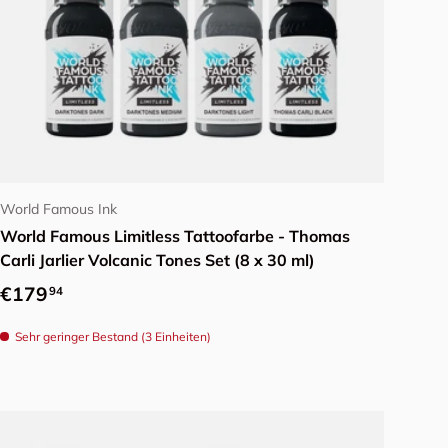
In den Warenkorb
World Famous Ink
World Famous Limitless Tattoofarbe - Thomas
Carli Jarlier Volcanic Tones Set (8 x 30 ml)
Normaler Preis
€179
94
Sehr geringer Bestand (3 Einheiten)