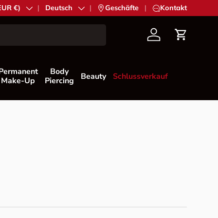
EUR €)
Sprache
Deutsch
|
Geschäfte
|
Kontakt
Konto
Einkaufs
Permanent
Body
Beauty
Schlussverkauf
Make-Up
Piercing