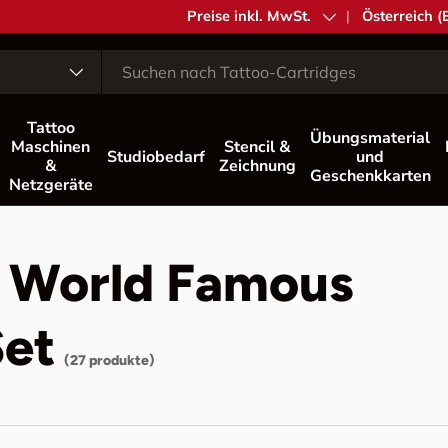
MwSt.
Preise inkl. MwSt.
Land/Region
Österreich (
Tattoo
Übungsmaterial
Maschinen
Stencil &
Studiobedarf
und
&
Zeichnung
Geschenkkarten
Netzgeräte
> World Famous
Set
(27 produkte)