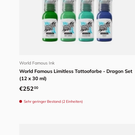
In den Warenkorb
World Famous Ink
World Famous Limitless Tattoofarbe - Dragon Set
(12 x 30 ml)
Normaler Preis
€252
00
Sehr geringer Bestand (2 Einheiten)