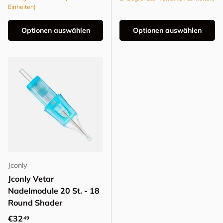
Einheiten)
Optionen auswählen
Optionen auswählen
Jconly
Jconly Vetar
Nadelmodule 20 St. - 18
Round Shader
Normaler Preis
€32
49