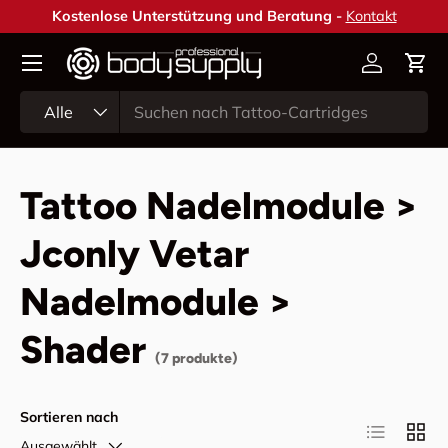
Kostenlose Unterstützung und Beratung -
Kontakt
Direkt zum Inhalt
Konto
Ein
Suchen
Art
Alle
Tattoo Nadelmodule >
Jconly Vetar
Nadelmodule >
Shader
(7 produkte)
Sortieren nach
Produktlist
Produ
Ausgewählt