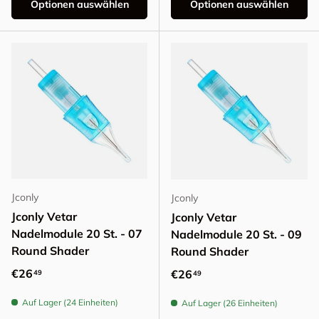
Optionen auswählen
Optionen auswählen
Jconly
Jconly
Jconly Vetar
Jconly Vetar
Nadelmodule 20 St. - 07
Nadelmodule 20 St. - 09
Round Shader
Round Shader
Normaler Preis
€26
Normaler Preis
€26
49
49
Auf Lager (24 Einheiten)
Auf Lager (26 Einheiten)