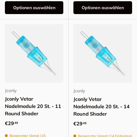
Optionen auswählen
Optionen auswählen
Jconly
Jconly
Jconly Vetar
Jconly Vetar
Nadelmodule 20 St. - 11
Nadelmodule 20 St. - 14
Round Shader
Round Shader
Normaler Preis
€29
Normaler Preis
€29
49
49
Begrenzter Vorrat (15
Begrenzter Vorrat (14 Einheiten)