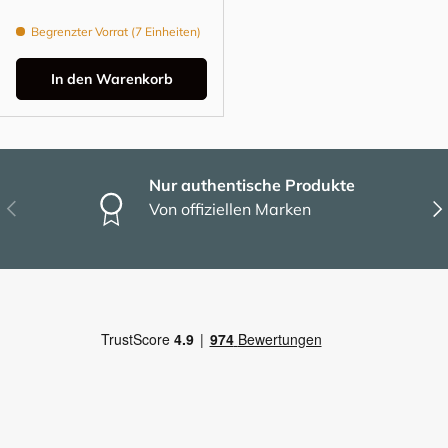
Begrenzter Vorrat (7 Einheiten)
In den Warenkorb
Nur authentische Produkte
Vorherige
Näc
Von offiziellen Marken