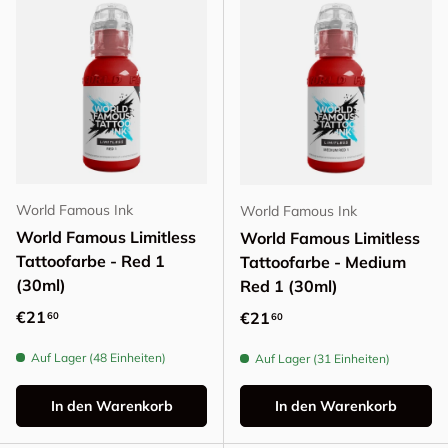
World Famous Ink
World Famous Ink
World Famous Limitless
World Famous Limitless
Tattoofarbe - Red 1
Tattoofarbe - Medium
(30ml)
Red 1 (30ml)
Normaler Preis
€21
Normaler Preis
€21
60
60
Auf Lager (48 Einheiten)
Auf Lager (31 Einheiten)
In den Warenkorb
In den Warenkorb