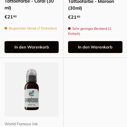
Tattoofarbe - Coral (30
Tattoofarbe - Maroon
ml)
(30ml)
Normaler Preis
€21
Normaler Preis
€21
60
60
Begrenzter Vorrat (7 Einheiten)
Sehr geringer Bestand (1
Einheit)
In den Warenkorb
In den Warenkorb
World Famous Ink