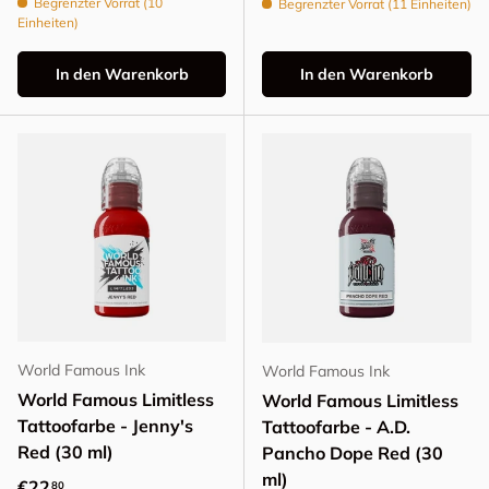
Begrenzter Vorrat (10
Begrenzter Vorrat (11 Einheiten)
Einheiten)
In den Warenkorb
In den Warenkorb
World Famous Ink
World Famous Ink
World Famous Limitless
World Famous Limitless
Tattoofarbe - Jenny's
Tattoofarbe - A.D.
Red (30 ml)
Pancho Dope Red (30
ml)
Normaler Preis
€22
80