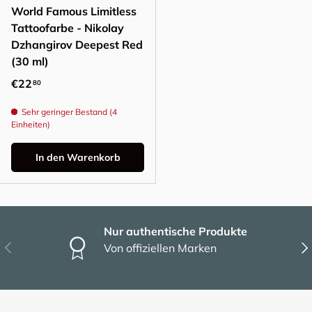
World Famous Limitless
Tattoofarbe - Nikolay
Dzhangirov Deepest Red
(30 ml)
Normaler Preis
€22
80
Sehr geringer Bestand (4
Einheiten)
In den Warenkorb
Nur authentische Produkte
Vorherige
Näc
Von offiziellen Marken