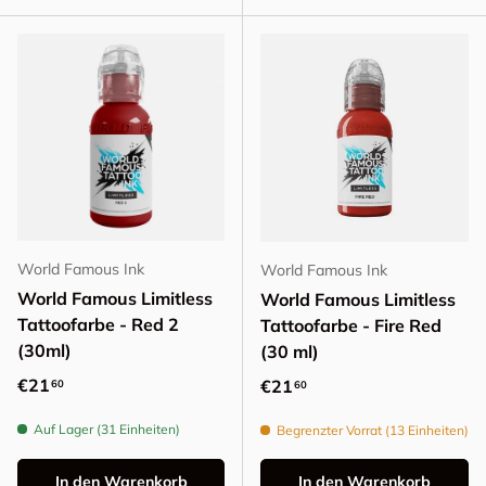
World Famous Ink
World Famous Ink
World Famous Limitless
World Famous Limitless
Tattoofarbe - Red 2
Tattoofarbe - Fire Red
(30ml)
(30 ml)
Normaler Preis
€21
Normaler Preis
€21
60
60
Auf Lager (31 Einheiten)
Begrenzter Vorrat (13 Einheiten)
In den Warenkorb
In den Warenkorb