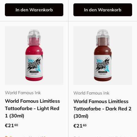
In den Warenkorb
In den Warenkorb
World Famous Ink
World Famous Ink
World Famous Limitless
World Famous Limitless
Tattoofarbe - Light Red
Tattoofarbe - Dark Red 2
1 (30ml)
(30ml)
Normaler Preis
€21
Normaler Preis
€21
60
60