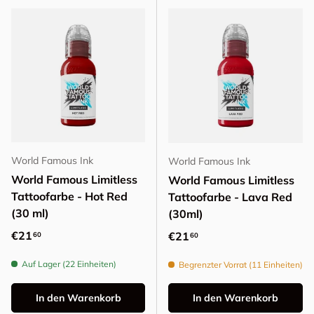
World Famous Ink
World Famous Ink
World Famous Limitless
World Famous Limitless
Tattoofarbe - Hot Red
Tattoofarbe - Lava Red
(30 ml)
(30ml)
Normaler Preis
€21
Normaler Preis
€21
60
60
Auf Lager (22 Einheiten)
Begrenzter Vorrat (11 Einheiten)
In den Warenkorb
In den Warenkorb