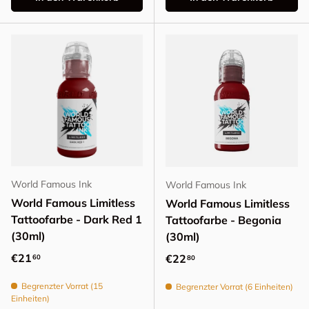
World Famous Ink
World Famous Ink
World Famous Limitless
World Famous Limitless
Tattoofarbe - Dark Red 1
Tattoofarbe - Begonia
(30ml)
(30ml)
Normaler Preis
€21
Normaler Preis
€22
60
80
Begrenzter Vorrat (15
Begrenzter Vorrat (6 Einheiten)
Einheiten)