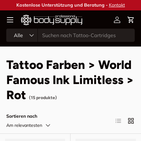
Kostenlose Unterstützung und Beratung -
Kontakt
Direkt zum Inhalt
Konto
Ein
Suchen
Art
Alle
Tattoo Farben > World
Famous Ink Limitless >
Rot
(15 produkte)
Sortieren nach
Produktlist
Produ
Am relevantesten