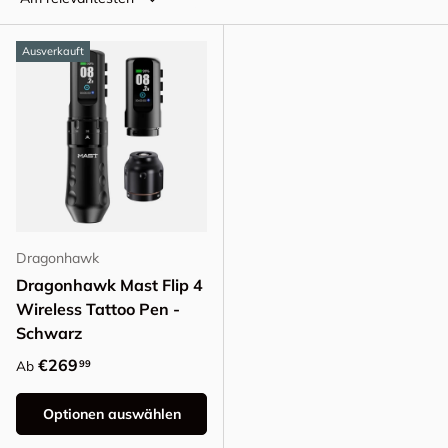
Ausverkauft
Dragonhawk
Dragonhawk Mast Flip 4
Wireless Tattoo Pen -
Schwarz
Normaler Preis
€269
99
Ab
Optionen auswählen