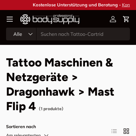
Kostenlose Unterstützung und Beratung -
Kontakt
Direkt zum Inhalt
Konto
Ein
Suchen
Art
Alle
Tattoo Maschinen &
Netzgeräte >
Dragonhawk > Mast
Flip 4
(1 produkte)
Sortieren nach
Produktlist
Produ
Am relevantesten