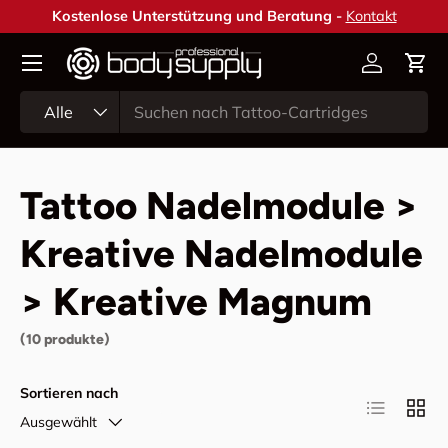
Kostenlose Unterstützung und Beratung -
Kontakt
Direkt zum Inhalt
Konto
Ein
Suchen
Art
Alle
Tattoo Nadelmodule >
Kreative Nadelmodule
> Kreative Magnum
(10 produkte)
Sortieren nach
Produktlist
Produ
Ausgewählt