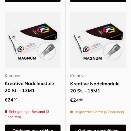
Kreative
Kreative
Kreative Nadelmodule
Kreative Nadelmodule
20 St. - 13M1
20 St. - 15M1
Normaler Preis
€24
Normaler Preis
€24
00
60
Sehr geringer Bestand (3
Begrenzter Vorrat (6 Einheiten)
Einheiten)
Optionen auswählen
Optionen auswählen