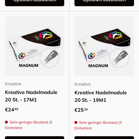
Kreative
Kreative
Kreative Nadelmodule
Kreative Nadelmodule
20 St. - 17M1
20 St. - 19M1
Normaler Preis
€24
Normaler Preis
€25
60
20
Sehr geringer Bestand (2
Sehr geringer Bestand (3
Einheiten)
Einheiten)