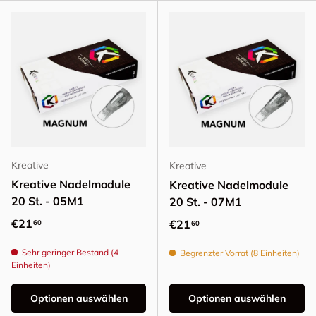
Kreative
Kreative
Kreative Nadelmodule
Kreative Nadelmodule
20 St. - 05M1
20 St. - 07M1
Normaler Preis
€21
Normaler Preis
€21
60
60
Sehr geringer Bestand (4
Begrenzter Vorrat (8 Einheiten)
Einheiten)
Optionen auswählen
Optionen auswählen