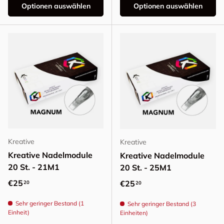
Optionen auswählen
Optionen auswählen
Kreative
Kreative
Kreative Nadelmodule
Kreative Nadelmodule
20 St. - 21M1
20 St. - 25M1
Normaler Preis
€25
Normaler Preis
€25
20
20
Sehr geringer Bestand (1
Sehr geringer Bestand (3
Einheit)
Einheiten)