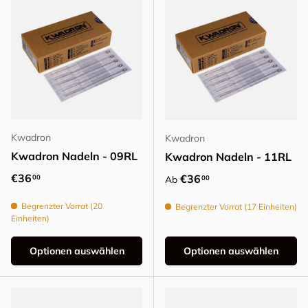
Kwadron
Kwadron
Kwadron Nadeln - 09RL
Kwadron Nadeln - 11RL
Normaler Preis
€36
Normaler Preis
€36
00
00
Ab
Begrenzter Vorrat (20
Begrenzter Vorrat (17 Einheiten)
Einheiten)
Optionen auswählen
Optionen auswählen