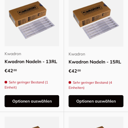
Kwadron
Kwadron
Kwadron Nadeln - 13RL
Kwadron Nadeln - 15RL
Normaler Preis
€42
Normaler Preis
€42
00
00
Sehr geringer Bestand (1
Sehr geringer Bestand (4
Einheit)
Einheiten)
Optionen auswählen
Optionen auswählen