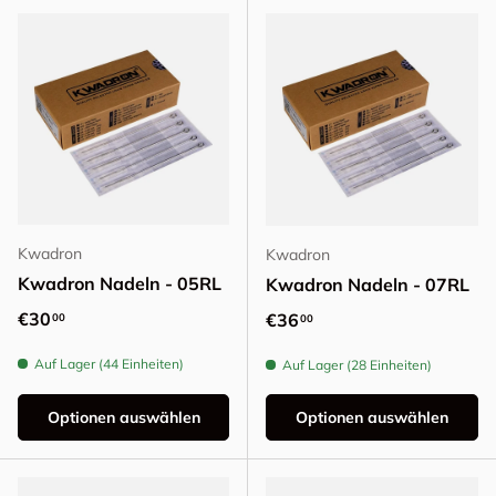
Kwadron
Kwadron
Kwadron Nadeln - 05RL
Kwadron Nadeln - 07RL
Normaler Preis
€30
Normaler Preis
€36
00
00
Auf Lager (44 Einheiten)
Auf Lager (28 Einheiten)
Optionen auswählen
Optionen auswählen