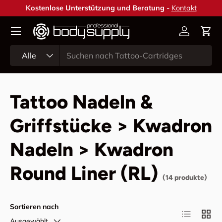
Kostenlose Unterstützung und Beratung -
Kontakt
Direkt zum Inhalt
Konto
Ein
Suchen
Art
Alle
Tattoo Nadeln &
Griffstücke > Kwadron
Nadeln > Kwadron
Round Liner (RL)
(14 produkte)
Sortieren nach
Produktlist
Produ
Ausgewählt