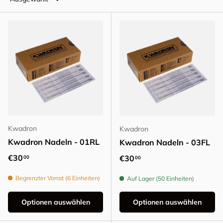
Kwadron
Kwadron
Kwadron Nadeln - 01RL
Kwadron Nadeln - 03FL
Normaler Preis
€30
Normaler Preis
€30
00
00
Begrenzter Vorrat (6 Einheiten)
Auf Lager (50 Einheiten)
Optionen auswählen
Optionen auswählen