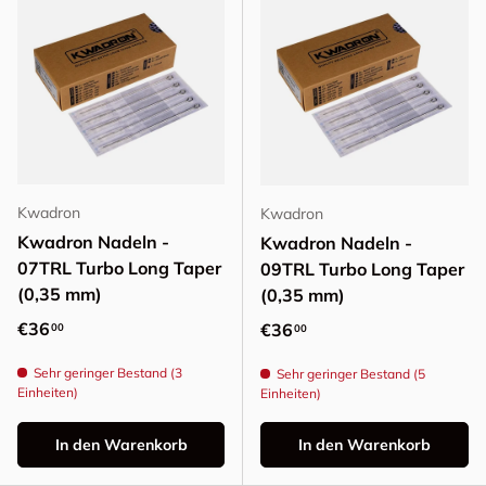
Kwadron
Kwadron
Kwadron Nadeln -
Kwadron Nadeln -
07TRL Turbo Long Taper
09TRL Turbo Long Taper
(0,35 mm)
(0,35 mm)
Normaler Preis
€36
Normaler Preis
€36
00
00
Sehr geringer Bestand (3
Sehr geringer Bestand (5
Einheiten)
Einheiten)
In den Warenkorb
In den Warenkorb