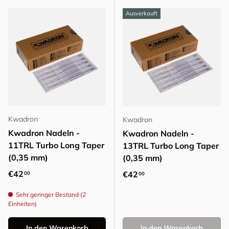
Ausverkauft
Kwadron
Kwadron
Kwadron Nadeln -
Kwadron Nadeln -
11TRL Turbo Long Taper
13TRL Turbo Long Taper
(0,35 mm)
(0,35 mm)
Normaler Preis
€42
Normaler Preis
€42
00
00
Sehr geringer Bestand (2
Einheiten)
In den Warenkorb
In den Warenkorb