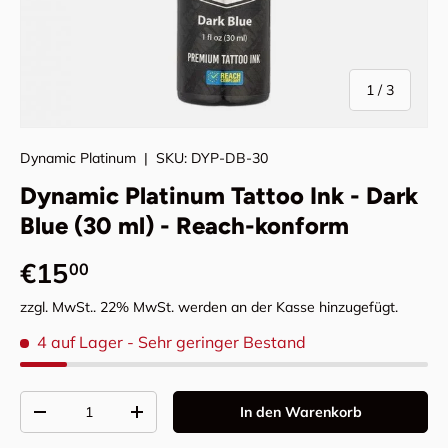
von
1
/
3
Dynamic Platinum
|
SKU:
DYP-DB-30
Dynamic Platinum Tattoo Ink - Dark
Blue (30 ml) - Reach-konform
Normaler Preis
€15
00
zzgl. MwSt.. 22% MwSt. werden an der Kasse hinzugefügt.
4 auf Lager
- Sehr geringer Bestand
Anzahl
In den Warenkorb
Menge verringern
Menge erhöhen