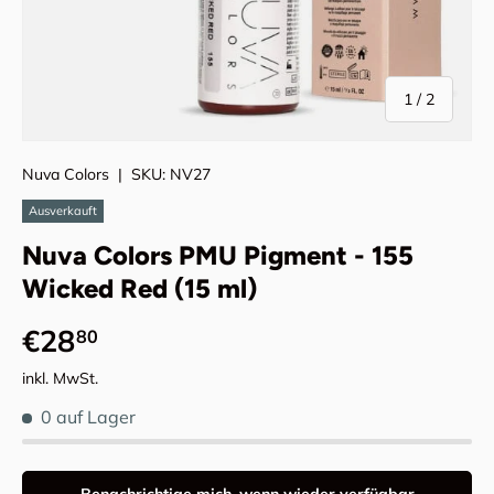
von
1
/
2
Nuva Colors
|
SKU:
NV27
Ausverkauft
Nuva Colors PMU Pigment - 155
Wicked Red (15 ml)
Normaler Preis
€28
80
inkl. MwSt.
0 auf Lager