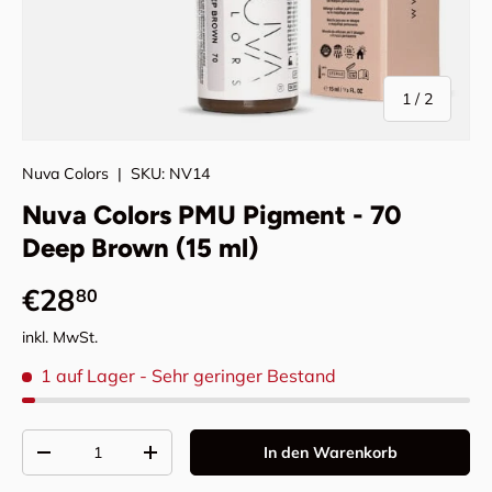
von
1
/
2
Nuva Colors
|
SKU:
NV14
Nuva Colors PMU Pigment - 70
Deep Brown (15 ml)
Normaler Preis
€28
80
inkl. MwSt.
1 auf Lager
- Sehr geringer Bestand
Anzahl
In den Warenkorb
Menge verringern
Menge erhöhen