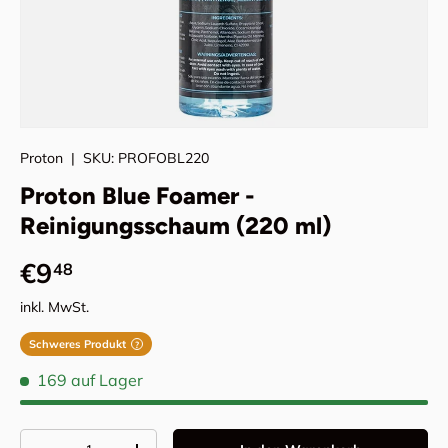
Proton
|
SKU:
PROFOBL220
Proton Blue Foamer -
Reinigungsschaum (220 ml)
Normaler Preis
€9
48
inkl. MwSt.
Schweres Produkt
?
169 auf Lager
Anzahl