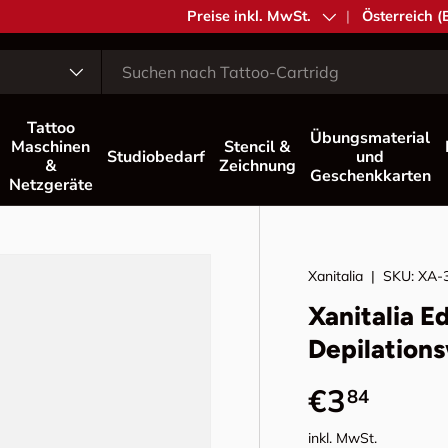
MwSt.
Preise inkl. MwSt.
Land/Region
Österreich (
Tattoo
Übungsmaterial
Maschinen
Stencil &
Studiobedarf
und
&
Zeichnung
Geschenkkarten
Netzgeräte
Xanitalia
|
SKU:
XA-
Xanitalia E
Depilation
Normaler 
€3
84
inkl. MwSt.