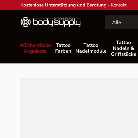
Kostenlose Unterstützung und Beratung -
Kontakt
Direkt zum Inhalt
Suchen
Art
Alle
Tattoo
Wöchentliche
Tattoo
Tattoo
Nadeln &
Angebote
Farben
Nadelmodule
Griffstücke
Zu Produktinformationen springen