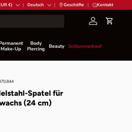
EUR €)
Sprache
Deutsch
|
Geschäfte
|
Kontakt
Konto
Einkaufs
Permanent
Body
Beauty
Schlussverkauf
Make-Up
Piercing
370.844
delstahl-Spatel für
swachs (24 cm)
Preis