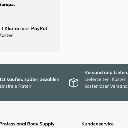
Europa.
mit
Klarna
oder
PayPal
Kosten.
Versand und Liefer
tzt kaufen, später bezahlen
Lieferzeiten, Kosten
zinsfreie Raten
kostenloser Versand
Professional Body Supply
Kundenservice