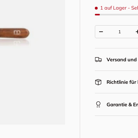
1 auf Lager
- Se
Anzahl
Menge verringern
Versand und 
Richtlinie fü
Garantie & E