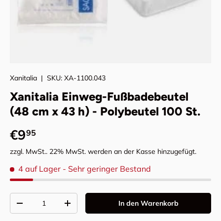
Xanitalia
|
SKU:
XA-1100.043
Xanitalia Einweg-Fußbadebeutel
(48 cm x 43 h) - Polybeutel 100 St.
Normaler Preis
€9
95
zzgl. MwSt.. 22% MwSt. werden an der Kasse hinzugefügt.
4 auf Lager
- Sehr geringer Bestand
Anzahl
In den Warenkorb
Menge verringern
Menge erhöhen