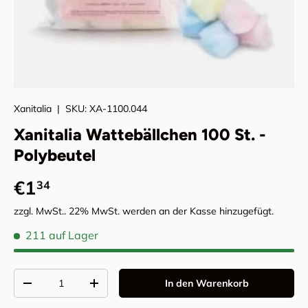
Xanitalia
|
SKU:
XA-1100.044
Xanitalia Wattebällchen 100 St. -
Polybeutel
Normaler Preis
€1
34
zzgl. MwSt.. 22% MwSt. werden an der Kasse hinzugefügt.
211 auf Lager
Anzahl
In den Warenkorb
Menge verringern
Menge erhöhen