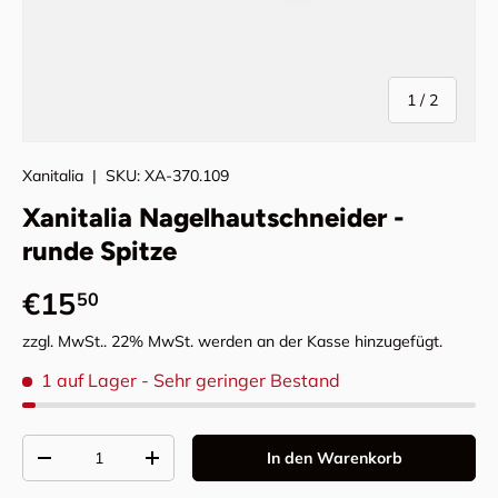
von
1
/
2
Xanitalia
|
SKU:
XA-370.109
Xanitalia Nagelhautschneider -
runde Spitze
Normaler Preis
€15
50
zzgl. MwSt.. 22% MwSt. werden an der Kasse hinzugefügt.
1 auf Lager
- Sehr geringer Bestand
Anzahl
In den Warenkorb
Menge verringern
Menge erhöhen