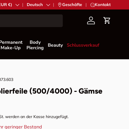
ion
(EUR €)
Sprache
Deutsch
|
Geschäfte
|
Kontakt
Konto
Einkaufs
Permanent
Body
Beauty
Schlussverkauf
Make-Up
Piercing
373.603
olierfeile (500/4000) - Gämse
Preis
t. werden an der Kasse hinzugefügt.
hr geringer Bestand