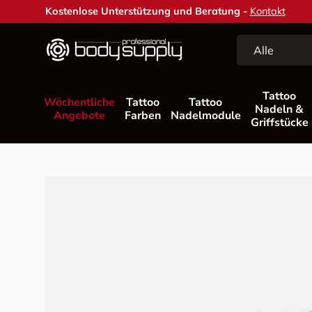
Kostenlose Unterstützung und Beratung -
Kontakt
Direkt zum Inhalt
Suchen
Art
Alle
Tattoo
Wöchentliche
Tattoo
Tattoo
Nadeln &
Angebote
Farben
Nadelmodule
Griffstücke
Zu Produktinformationen springen