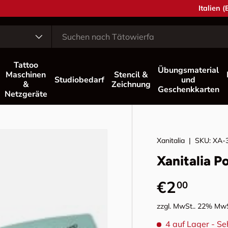
Land/Reg
Italien 
Tattoo
Übungsmaterial
Maschinen
Stencil &
Studiobedarf
und
&
Zeichnung
Geschenkkarten
Netzgeräte
Xanitalia
|
SKU:
XA-
Xanitalia P
Normaler 
€2
00
zzgl. MwSt.. 22% MwS
4 auf Lager
- Se