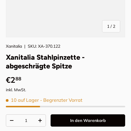
von
1
/
2
Xanitalia
|
SKU:
XA-370.122
Xanitalia Stahlpinzette -
abgeschrägte Spitze
Normaler Preis
€2
88
inkl. MwSt.
10 auf Lager
- Begrenzter Vorrat
Anzahl
In den Warenkorb
Menge verringern
Menge erhöhen