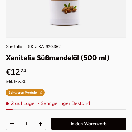
Xanitalia
|
SKU:
XA-920.362
Xanitalia Süßmandelöl (500 ml)
Normaler Preis
€12
24
inkl. MwSt.
Schweres Produkt
?
2 auf Lager
- Sehr geringer Bestand
Anzahl
In den Warenkorb
Menge verringern
Menge erhöhen