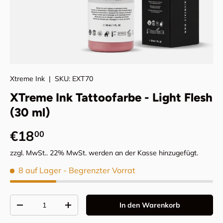
Xtreme Ink
|
SKU:
EXT70
XTreme Ink Tattoofarbe - Light Flesh
(30 ml)
Normaler Preis
€18
00
zzgl. MwSt.. 22% MwSt. werden an der Kasse hinzugefügt.
8 auf Lager
- Begrenzter Vorrat
Anzahl
In den Warenkorb
Menge verringern
Menge erhöhen