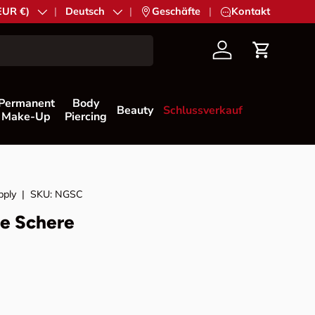
EUR €)
Sprache
Deutsch
|
Geschäfte
|
Kontakt
Konto
Einkaufs
Permanent
Body
Beauty
Schlussverkauf
Make-Up
Piercing
pply
|
SKU:
NGSC
he Schere
Preis