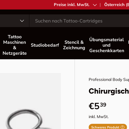
MwSt.
Preise inkl. MwSt.
Land/Region
Österreich (
Tattoo
Übungsmaterial
Maschinen
Stencil &
Studiobedarf
und
&
Zeichnung
Geschenkkarten
Netzgeräte
Professional Body Su
Chirurgisc
Normaler 
€5
39
inkl. MwSt.
Schweres Produkt
?