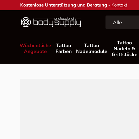
Kostenlose Unterstützung und Beratung -
Kontakt
Direkt zum Inhalt
Suchen
Art
Alle
Tattoo
Wöchentliche
Tattoo
Tattoo
Nadeln &
Angebote
Farben
Nadelmodule
Griffstücke
Zu Produktinformationen springen