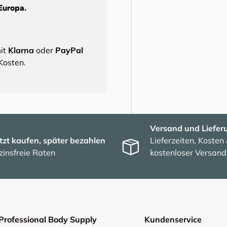
Europa.
mit
Klarna
oder
PayPal
Kosten.
Versand und Liefer
tzt kaufen, später bezahlen
Lieferzeiten, Kosten
zinsfreie Raten
kostenloser Versand
Professional Body Supply
Kundenservice