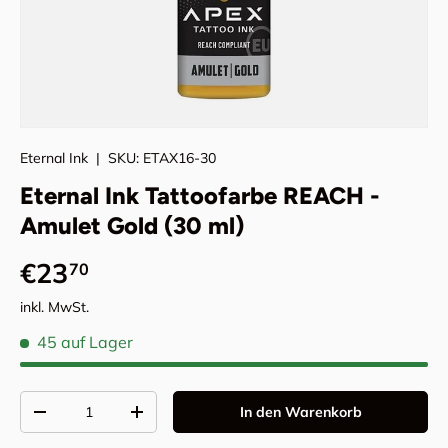
Eternal Ink
|
SKU:
ETAX16-30
Eternal Ink Tattoofarbe REACH -
Amulet Gold (30 ml)
Normaler Preis
€23
70
inkl. MwSt.
45 auf Lager
Anzahl
In den Warenkorb
Menge verringern
Menge erhöhen