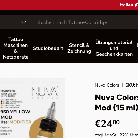
Land/Reg
Italien 
Tattoo
Übungsmaterial
Maschinen
Stencil &
Studiobedarf
und
&
Zeichnung
Geschenkkarten
Netzgeräte
Nuva Colors
|
SKU:
Nuva Color
Mod (15 ml
Normaler 
€24
00
zzgl. MwSt.. 22% MwS