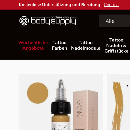
Kostenlose Unterstützung und Beratung -
Kontakt
Direkt zum Inhalt
Suchen
Art
Alle
Tattoo
Wöchentliche
Tattoo
Tattoo
Nadeln &
Angebote
Farben
Nadelmodule
Griffstücke
Zu Produktinformationen springen