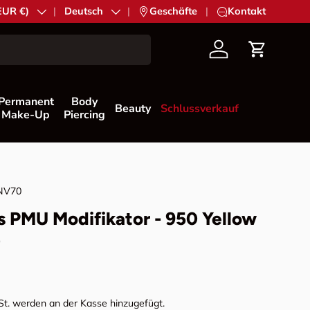
ion
(EUR €)
Sprache
Deutsch
|
Geschäfte
|
Kontakt
Konto
Einkaufs
Permanent
Body
Beauty
Schlussverkauf
Make-Up
Piercing
NV70
s PMU Modifikator - 950 Yellow
)
Preis
t. werden an der Kasse hinzugefügt.