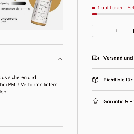
1 auf Lager
- Se
Anzahl
Menge verringern
Versand und 
aus sicheren und
Richtlinie fü
e bei PMU-Verfahren liefern.
den.
Garantie & E