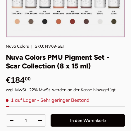
Nuva Colors
|
SKU:
NV69-SET
Nuva Colors PMU Pigment Set -
Scar Collection (8 x 15 ml)
Normaler Preis
€184
00
zzgl. MwSt.. 22% MwSt. werden an der Kasse hinzugefügt.
1 auf Lager
- Sehr geringer Bestand
Anzahl
In den Warenkorb
Menge verringern
Menge erhöhen