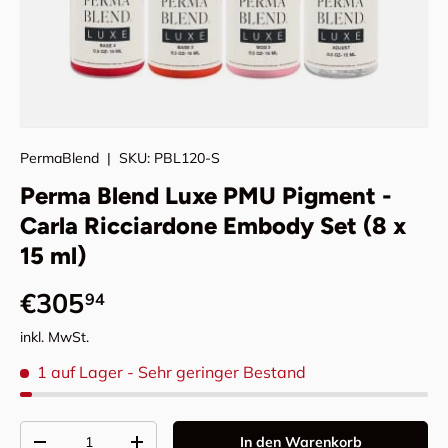
PermaBlend
|
SKU:
PBL120-S
Perma Blend Luxe PMU Pigment -
Carla Ricciardone Embody Set (8 x
15 ml)
Normaler Preis
€305
94
inkl. MwSt.
1 auf Lager
- Sehr geringer Bestand
Anzahl
In den Warenkorb