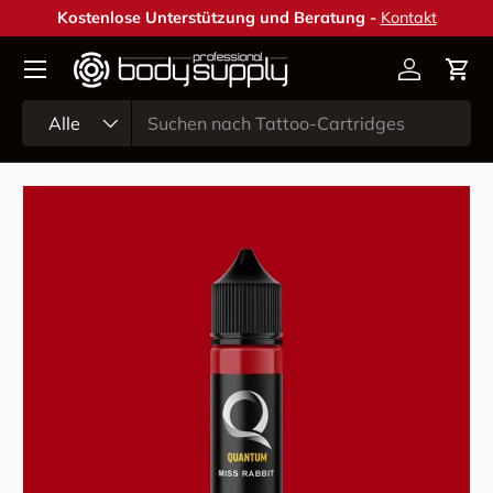
Kostenlose Unterstützung und Beratung -
Kontakt
Direkt zum Inhalt
Konto
Ein
Suchen
Art
Alle
Zu Produktinformationen springen