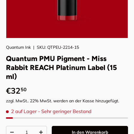
Quantum Ink
|
SKU:
QTPEU-2214-15
Quantum PMU Pigment - Miss
Rabbit REACH Platinum Label (15
ml)
Normaler Preis
€32
50
zzgl. MwSt.. 22% MwSt. werden an der Kasse hinzugefügt.
2 auf Lager
- Sehr geringer Bestand
Anzahl
In den Warenkorb