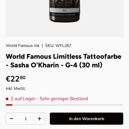
World Famous Ink
|
SKU:
WFL267
World Famous Limitless Tattoofarbe
- Sasha O'Kharin - G-4 (30 ml)
Normaler Preis
€22
80
inkl. MwSt.
2 auf Lager
- Sehr geringer Bestand
Anzahl
In den Warenkorb
Menge verringern
Menge erhöhen