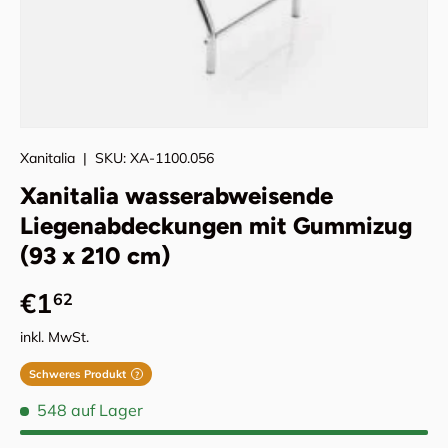
Xanitalia
|
SKU:
XA-1100.056
Xanitalia wasserabweisende
Liegenabdeckungen mit Gummizug
(93 x 210 cm)
Normaler Preis
€1
62
inkl. MwSt.
Schweres Produkt
?
548 auf Lager