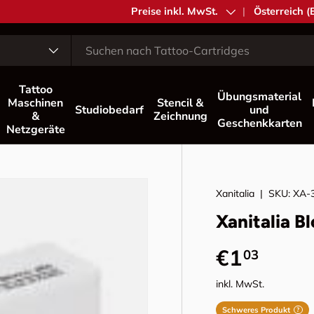
MwSt.
Preise inkl. MwSt.
Land/Region
Österreich (
Tattoo
Übungsmaterial
Maschinen
Stencil &
Studiobedarf
und
&
Zeichnung
Geschenkkarten
Netzgeräte
Xanitalia
|
SKU:
XA-
Xanitalia B
Normaler 
€1
03
inkl. MwSt.
Schweres Produkt
?