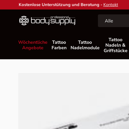
Kostenlose Unterstützung und Beratung -
Kontakt
Direkt zum Inhalt
Suchen
Art
Alle
Tattoo
Wöchentliche
Tattoo
Tattoo
Nadeln &
Angebote
Farben
Nadelmodule
Griffstücke
Zu Produktinformationen springen