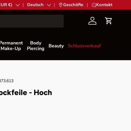
EUR €)
Sprache
Deutsch
|
Geschäfte
|
Kontakt
Konto
Einkaufs
Permanent
Body
Beauty
Schlussverkauf
Make-Up
Piercing
373.613
lockfeile - Hoch
Preis