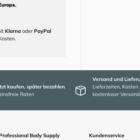
Europa.
mit
Klarna
oder
PayPal
Kosten.
Versand und Liefer
tzt kaufen, später bezahlen
Lieferzeiten, Kosten
zinsfreie Raten
kostenloser Versand
Professional Body Supply
Kundenservice