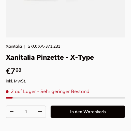
Xanitalia
|
SKU:
XA-371.231
Xanitalia Pinzette - X-Type
Normaler Preis
€7
68
inkl. MwSt.
2 auf Lager
- Sehr geringer Bestand
Anzahl
In den Warenkorb
Menge verringern
Menge erhöhen