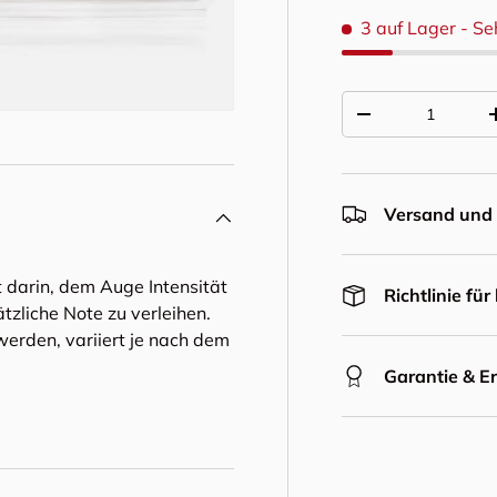
3 auf Lager
- Se
Anzahl
Menge verringern
Versand und 
 darin, dem Auge Intensität
Richtlinie fü
tzliche Note zu verleihen.
erden, variiert je nach dem
Garantie & E