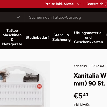
MwSt.
Preise inkl. MwSt.
Land/Region
Österreich (
Tattoo
Übungsmaterial
Maschinen
Stencil &
Studiobedarf
und
&
Zeichnung
Geschenkkarten
Netzgeräte
Xanitalia
|
SKU:
XA-
Xanitalia W
mm) 90 St.
Normaler 
€5
40
inkl. MwSt.