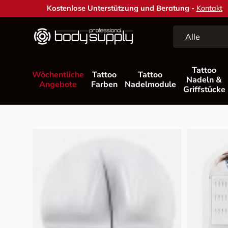
Kostenlose Unterstützung und Beratung -
Kontakt
Direkt zum Inhalt
Suchen
Art
Alle
Tattoo
Wöchentliche
Tattoo
Tattoo
Nadeln &
Angebote
Farben
Nadelmodule
Griffstücke
Zu Produktinformationen springen