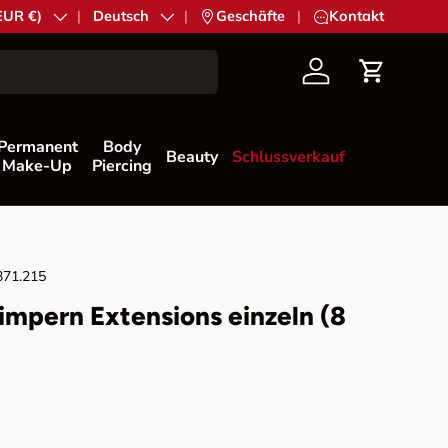
EUR €)
Sprache
Deutsch
|
Geschäfte
|
Kontakt
Konto
Einkaufs
Permanent
Body
Beauty
Schlussverkauf
Make-Up
Piercing
371.215
impern Extensions einzeln (8
Preis